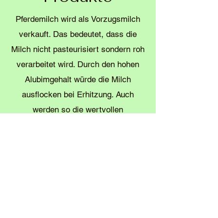
Pferdemilch wird als Vorzugsmilch
verkauft. Das bedeutet, dass die
Milch nicht pasteurisiert sondern roh
verarbeitet wird. Durch den hohen
Alubimgehalt würde die Milch
ausflocken bei Erhitzung. Auch
werden so die wertvollen
Inhaltsstoffe nicht zerstört. Die Milch
wird abgekühlt und in kleinen
Portionen schockgefroren. Auch wird
die Milch zu Pulver verarbeitet. Ein
besonderer Herstellungsvorgang ist
der Fermentierungsvorgang von
vergorener Milch. Diese Produkte